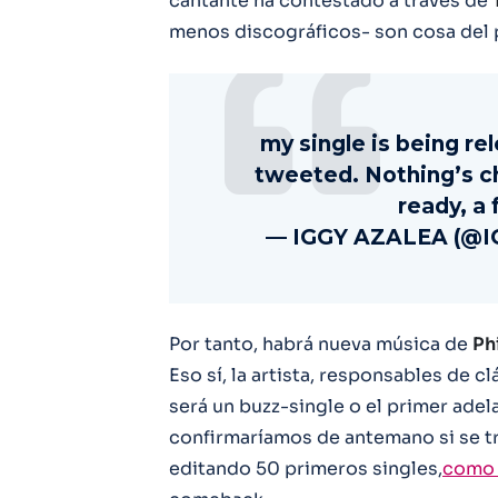
cantante ha contestado a través de
menos discográficos- son cosa del 
my single is being rel
tweeted. Nothing’s ch
ready, a
— IGGY AZALEA (@
Por tanto, habrá nueva música de
Ph
Eso sí, la artista, responsables de 
será un buzz-single o el primer adel
confirmaríamos de antemano si se tr
editando 50 primeros singles,
como 