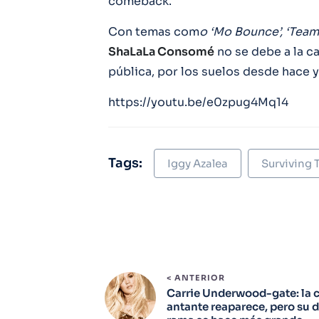
comeback.
Con temas com
o ‘Mo Bounce’, ‘Team
ShaLaLa Consomé
no se debe a la c
pública, por los suelos desde hace y
https://youtu.be/e0zpug4Mq14
Tags:
Iggy Azalea
Surviving
< ANTERIOR
Carrie Underwood-gate: la 
antante reaparece, pero su d