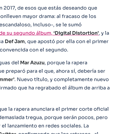
n 2017, de esos que estás deseando que
nlleven mayor drama: al fracaso de los
 escandaloso, incluso-, se le sumó
o de su segundo álbum,
‘Digital Distortion’
, y la
ca
Def Jam
, que apostó por ella con el primer
 convencida con el segundo.
guas del
Mar Azuzu
, porque la rapera
 preparó para el que, ahora sí, debería ser
ummer’
. Nuevo título, y completamente nuevo
irmado que ha regrabado el álbum de arriba a
ue la rapera anunciara el primer corte oficial
o demasiada tregua, porque serán pocos, pero
 el lanzamiento en redes sociales. La