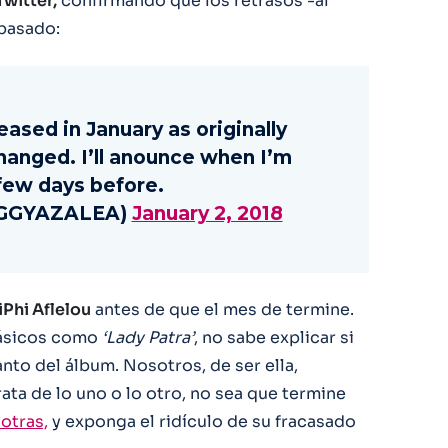
Twitter,
confirmando que los retrasos -al
pasado:
eased in January as originally
anged. I’ll anounce when I’m
 few days before.
IGGYAZALEA)
January 2, 2018
iPhi Aflelou
antes de que el mes de termine.
clásicos como
‘Lady Patra’
, no sabe explicar si
anto del álbum. Nosotros, de ser ella,
ata de lo uno o lo otro, no sea que termine
otras,
y exponga el ridículo de su fracasado