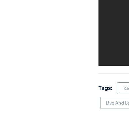
Tags:
liS
Live And L