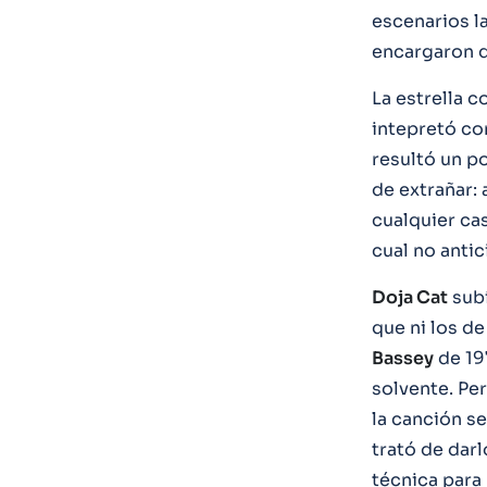
escenarios la
encargaron de
La estrella 
intepretó co
resultó un p
de extrañar: 
cualquier cas
cual no anti
Doja Cat
subí
que ni los d
Bassey
de 19
solvente. Per
la canción se
trató de darl
técnica para