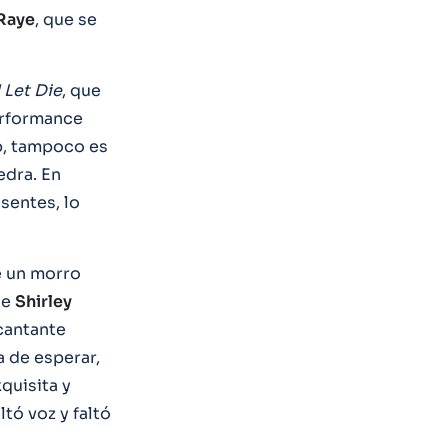
Raye
, que se
 Let Die
, que
performance
op, tampoco es
edra. En
esentes, lo
e un morro
de
Shirley
 cantante
a de esperar,
quisita y
tó voz y faltó