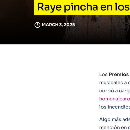
Raye pincha en lo
MARCH 3, 2025
Los
Premios
musicales a c
corrió a car
homenajearo
los incendio
Algo más ade
mención en c