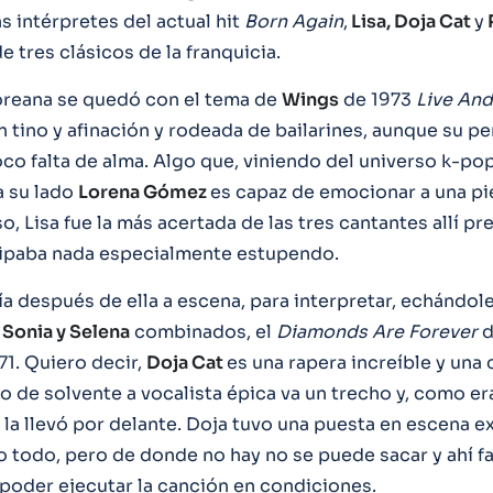
s intérpretes del actual hit
Born
Again
,
Lisa, Doja Cat
y
 tres clásicos de la franquicia.
coreana se quedó con el tema de
Wings
de 1973
Live And
n tino y afinación y rodeada de bailarines, aunque su 
oco falta de alma. Algo que, viniendo del universo k-p
a su lado
Lorena Gómez
es capaz de emocionar a una pi
o, Lisa fue la más acertada de las tres cantantes allí pr
cipaba nada especialmente estupendo.
a después de ella a escena, para interpretar, echándol
e
Sonia y Selena
combinados, el
Diamonds Are Forever
71. Quiero decir,
Doja Cat
es una rapera increíble y una
o de solvente a vocalista épica va un trecho y, como er
 la llevó por delante. Doja tuvo una puesta en escena ex
o todo, pero de donde no hay no se puede sacar y ahí fal
 poder ejecutar la canción en condiciones.