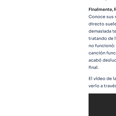
Finalmente, 
Conoce sus r
directo suele
demasiada te
tratando de l
no funcionó:
canción funci
acabó desluc
final.
El vídeo de l
verlo a trav