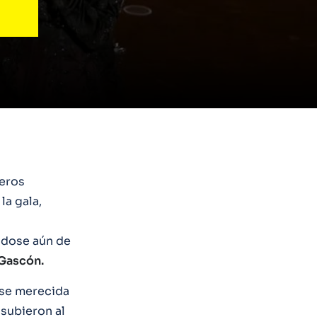
meros
la gala,
ndose aún de
 Gascón.
 se merecida
, subieron al