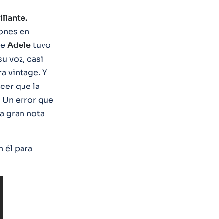
llante.
iones en
de
Adele
tuvo
su voz, casi
ra vintage. Y
cer que la
. Un error que
a gran nota
n él para