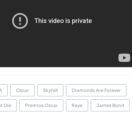
A
Oscar
Skyfall
Diamonds Are Forever
et Die
Premios Oscar
Raye
James Bond