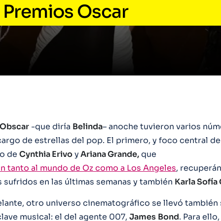
s Premios Oscar
 Obscar
-que diría
Belinda
– anoche tuvieron varios nú
argo de estrellas del pop. El primero, y foco central de 
go de
Cynthia Erivo
y
Ariana Grande,
que
n tanto al mundo de Oz como a Los Angeles
, recuperá
s sufridos en las últimas semanas y también
Karla Sofía
lante, otro universo cinematográfico se llevó también
lave musical: el del agente 007,
James
Bond
. Para ello