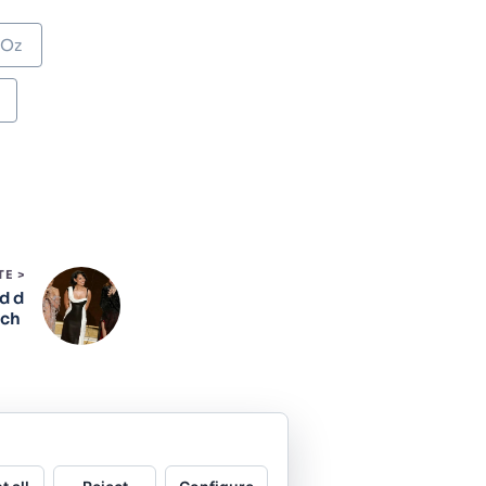
 Oz
TE >
d d
nch