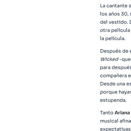
La cantante s
los años 30, 
del vestido.
otra película
la película.
Después de el
Wicked
-que 
para despué
compañera el
Desde una es
porque haya
estupenda.
Tanto
Ariana
musical afin
expectativa