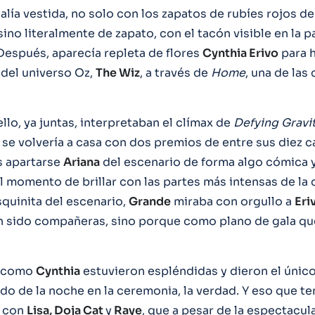
alía vestida, no solo con los zapatos de rubíes rojos de
sino literalmente de zapato, con el tacón visible en la p
 Después, aparecía repleta de flores
Cynthia Erivo
para 
 del universo Oz,
The Wiz
, a través de
Home
, una de las
lo, ya juntas, interpretaban el clímax de
Defying Gravit
se volvería a casa con dos premios de entre sus diez c
s apartarse
Ariana
del escenario de forma algo cómica y
 momento de brillar con las partes más intensas de la 
quinita del escenario,
Grande
miraba con orgullo a
Eri
n sido compañeras, sino porque como plano de gala q
como
Cynthia
estuvieron espléndidas y dieron el úni
ado de la noche en la ceremonia, la verdad. Y eso que t
s con
Lisa, Doja Cat
y
Raye
, que a pesar de la espectacul