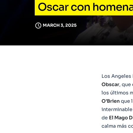
Oscar con homenaje
MARCH 3, 2025
Los Angeles 
Obscar
, que 
los últimos m
O’Brien
que l
interminabl
de
El Mago D
calma más co