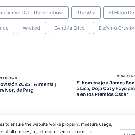
mewhere Over The Rainbow
The Wiz
El Mago De
ande
Wicked
Cynthia Erivo
Defying Gravity
SIGUIEN
ANTERIOR
El homenaje a James Bon
ovisión 2025 | Armenia |
e Lisa, Doja Cat y Raye pi
rvivor’, de Parg
a en los Premios Oscar
es to ensure the website works properly, measure usage,
pt all cookies, reject non-essential cookies, or