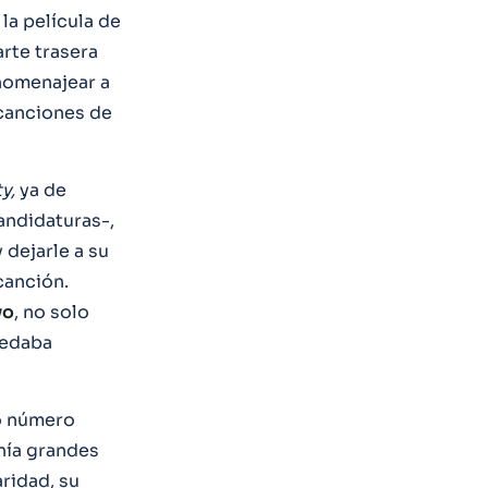
 la película de
arte trasera
homenajear a
 canciones de
y,
ya de
andidaturas-,
 dejarle a su
canción.
vo
, no solo
uedaba
co número
enía grandes
aridad, su