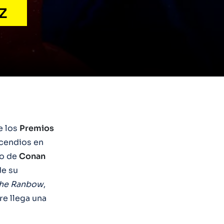
z
e los
Premios
ncendios en
so de
Conan
de su
he Ranbow
,
re llega una