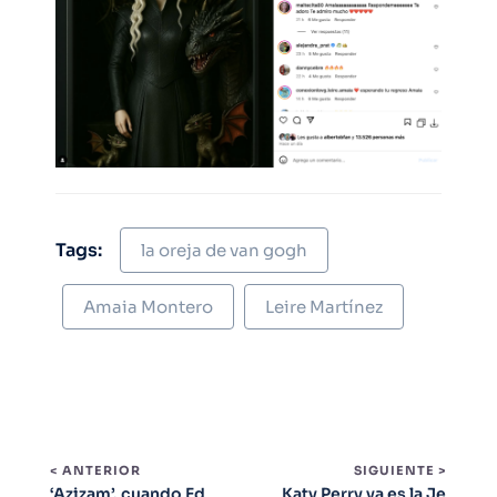
Tags:
la oreja de van gogh
Amaia Montero
Leire Martínez
< ANTERIOR
SIGUIENTE >
‘Azizam’, cuando Ed
Katy Perry ya es la Je