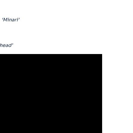
|
‘Minari’
Ahead’