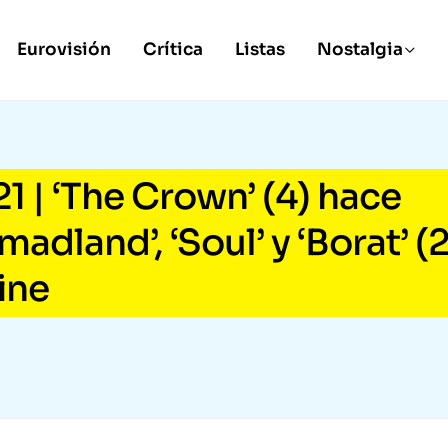
Eurovisión
Crítica
Listas
Nostalgia
 | ‘The Crown’ (4) hace
adland’, ‘Soul’ y ‘Borat’ (2
ine