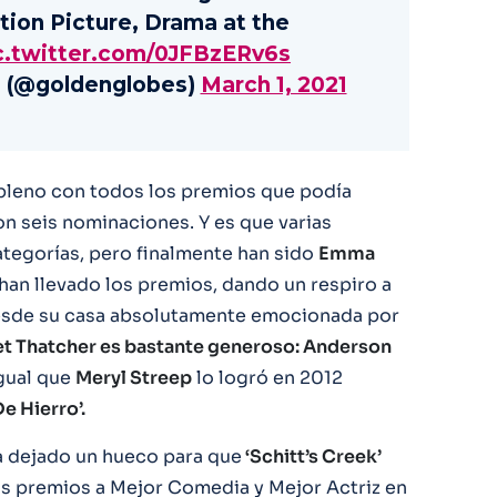
tion Picture, Drama at the
c.twitter.com/0JFBzERv6s
 (@goldenglobes)
March 1, 2021
pleno con todos los premios que podía
con seis nominaciones. Y es que varias
tegorías, pero finalmente han sido
Emma
han llevado los premios, dando un respiro a
sde su casa absolutamente emocionada por
et Thatcher es bastante generoso: Anderson
igual que
Meryl Streep
lo logró en 2012
e Hierro’.
a dejado un hueco para que
‘Schitt’s Creek’
os premios a Mejor Comedia y Mejor Actriz en