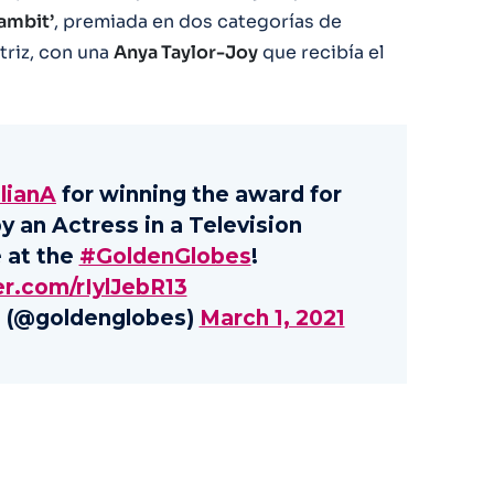
ambit’
, premiada en dos categorías de
triz, con una
Anya Taylor-Joy
que recibía el
lianA
for winning the award for
 an Actress in a Television
 at the
#GoldenGlobes
!
er.com/rIylJebR13
 (@goldenglobes)
March 1, 2021