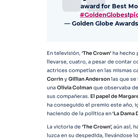
award for Best Mo
#GoldenGlobes
!
pi
— Golden Globe Awards
En televisión,
‘The Crown’
ha hecho 
llevarse, cuatro, a pesar de contar 
actrices competían en las mismas ca
Corrin
y
Gillian Anderson
las que se 
una
Olivia Colman
que observaba de
sus compañeras.
El papel de Margar
ha conseguido el premio este año, 
haciendo de la política en
‘La Dama D
La victoria de
‘The Crown’,
aún así, h
luzca en su despedida, llevándose l