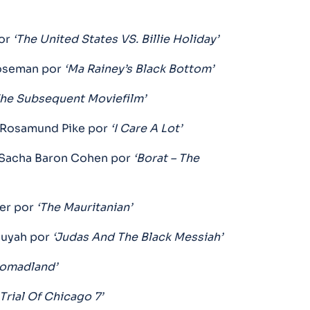
or
‘The United States VS. Billie Holiday’
oseman por
‘Ma Rainey’s Black Bottom’
The Subsequent Moviefilm’
 Rosamund Pike por
‘I Care A Lot’
 Sacha Baron Cohen por
‘Borat – The
er por
‘The Mauritanian’
uuyah por
‘Judas And The Black Messiah’
omadland’
 Trial Of Chicago 7’