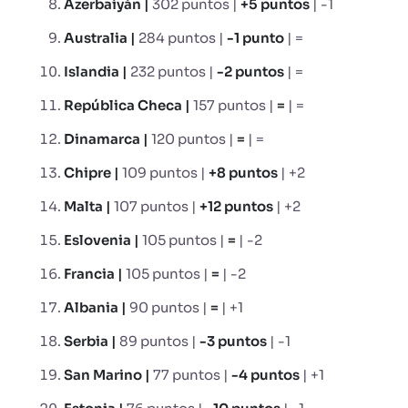
Azerbaiyán |
302 puntos |
+5 puntos
| -1
Australia |
284 puntos |
-1 punto
| =
Islandia |
232 puntos |
-2 puntos
| =
República Checa |
157 puntos |
=
| =
Dinamarca |
120 puntos |
=
| =
Chipre |
109 puntos |
+8 puntos
| +2
Malta |
107 puntos |
+12 puntos
| +2
Eslovenia |
105 puntos |
=
| -2
Francia |
105 puntos |
=
| -2
Albania |
90 puntos |
=
| +1
Serbia |
89 puntos |
-3 puntos
| -1
San Marino |
77 puntos |
-4 puntos
| +1