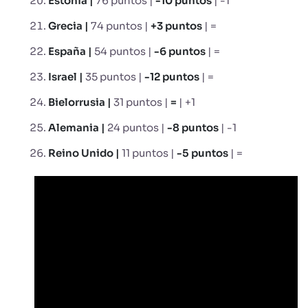
Estonia |
76 puntos |
-10 puntos
| -1
Grecia |
74 puntos |
+3 puntos
| =
España |
54 puntos |
-6 puntos
| =
Israel |
35 puntos |
-12 puntos
| =
Bielorrusia |
31 puntos |
=
| +1
Alemania |
24 puntos |
-8 puntos
| -1
Reino Unido |
11 puntos |
-5 puntos
| =