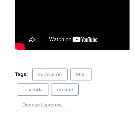
Tags:
Eurovision
Miki
La Venda
Arcade
Duncan Laurence