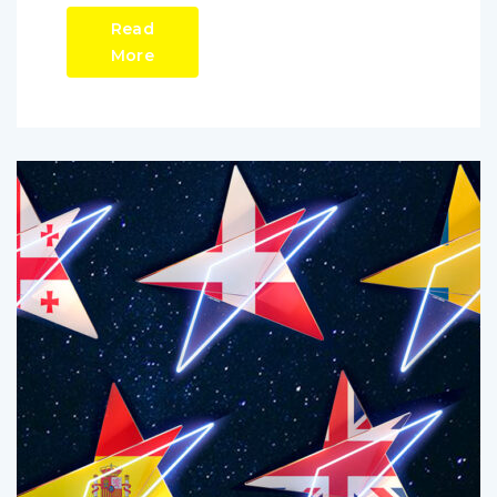
Read
More