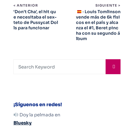
< ANTERIOR
SIGUIENTE >
‘Don’t Cha’, el hit qu
· Louis Tomlinson
e necesitaba el sex-
vende más de 6k físi
teto de Pussycat Dol
cos en el país y alca
ls para funcionar
nza el #1, Beret pinc
ha con su segundo á
lbum
¡Síguenos en redes!
Doy la pelmada en
Bluesky