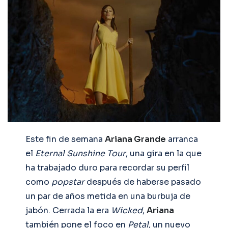
Este fin de semana
Ariana Grande
arranca
el
Eternal Sunshine Tour
, una gira en la que
ha trabajado duro para recordar su perfil
como
popstar
después de haberse pasado
un par de años metida en una burbuja de
jabón. Cerrada la era
Wicked
,
Ariana
también pone el foco en
Petal
, un nuevo