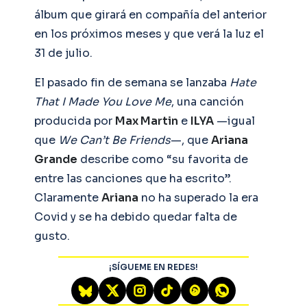
álbum que girará en compañía del anterior
en los próximos meses y que verá la luz el
31 de julio.
El pasado fin de semana se lanzaba
Hate
That I Made You Love Me
, una canción
producida por
Max Martin
e
ILYA
—igual
que
We Can’t Be Friends
—, que
Ariana
Grande
describe como “su favorita de
entre las canciones que ha escrito”.
Claramente
Ariana
no ha superado la era
Covid y se ha debido quedar falta de
gusto.
¡SÍGUEME EN REDES!