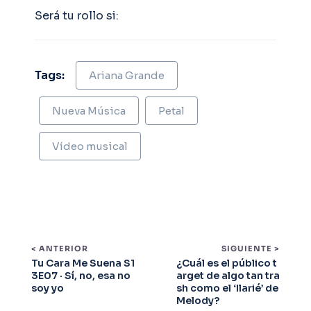
Será tu rollo si:
Tags:
Ariana Grande
Nueva Música
Petal
Vídeo musical
< ANTERIOR
SIGUIENTE >
Tu Cara Me Suena S1
¿Cuál es el público t
3E07 · Sí, no, esa no
arget de algo tan tra
soy yo
sh como el ‘Ilarié’ de
Melody?