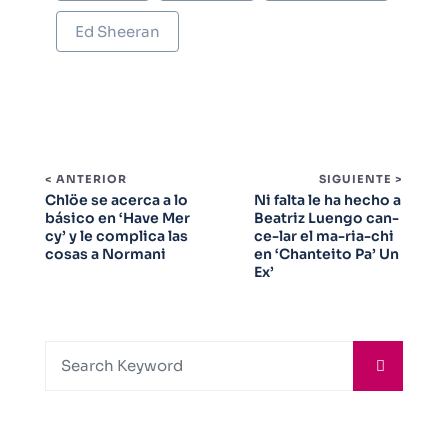
Ed Sheeran
< ANTERIOR
SIGUIENTE >
Chlöe se acerca a lo
Ni falta le ha hecho a
básico en ‘Have Mer
Beatriz Luengo can-
cy’ y le complica las
ce-lar el ma-ria-chi
cosas a Normani
en ‘Chanteito Pa’ Un
Ex’