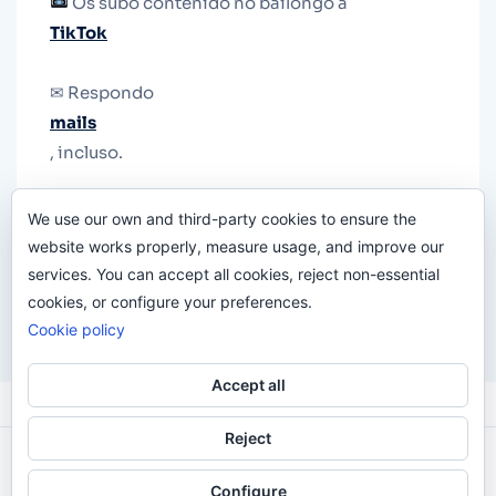
Os subo contenido no bailongo a
TikTok
✉ Respondo
mails
, incluso.
Y si una persona no puede tener teléfono, que
We use our own and third-party cookies to ensure the
le quiten el teléfono.
website works properly, measure usage, and improve our
services. You can accept all cookies, reject non-essential
cookies, or configure your preferences.
Cookie policy
Accept all
Reject
Odi O'Malley © 2016-2025. Todos Los Derechos
Configure
Reservados.