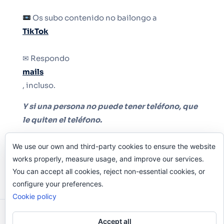
Os subo contenido no bailongo a
TikTok
✉ Respondo
mails
, incluso.
Y si una persona no puede tener teléfono, que
le quiten el teléfono.
We use our own and third-party cookies to ensure the website
works properly, measure usage, and improve our services.
You can accept all cookies, reject non-essential cookies, or
configure your preferences.
Cookie policy
Odi O'Malley © 2016-2025. Todos Los Derechos
Accept all