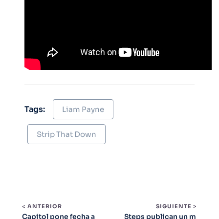
Tags:
Liam Payne
Strip That Down
< ANTERIOR
SIGUIENTE >
Capitol pone fecha a
Steps publican un m