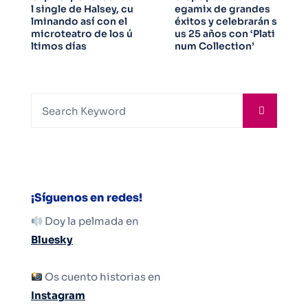
l single de Halsey, cu
egamix de grandes
lminando así con el
éxitos y celebrarán s
microteatro de los ú
us 25 años con ‘Plati
ltimos días
num Collection’
¡Síguenos en redes!
Doy la pelmada en
Bluesky
Os cuento historias en
Instagram