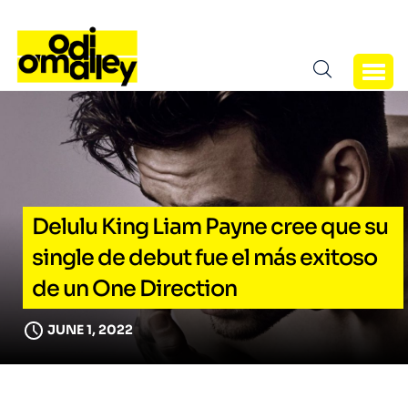
Delulu King Liam Payne cree que su
single de debut fue el más exitoso
de un One Direction
JUNE 1, 2022