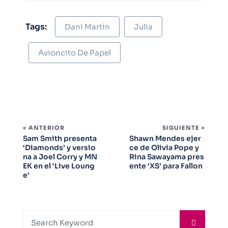
Tags:
Dani Martín
Julia
Avioncito De Papel
< ANTERIOR
SIGUIENTE >
Sam Smith presenta
Shawn Mendes ejer
‘Diamonds’ y versio
ce de Olivia Pope y
na a Joel Corry y MN
Rina Sawayama pres
EK en el ‘Live Loung
ente ‘XS’ para Fallon
e’