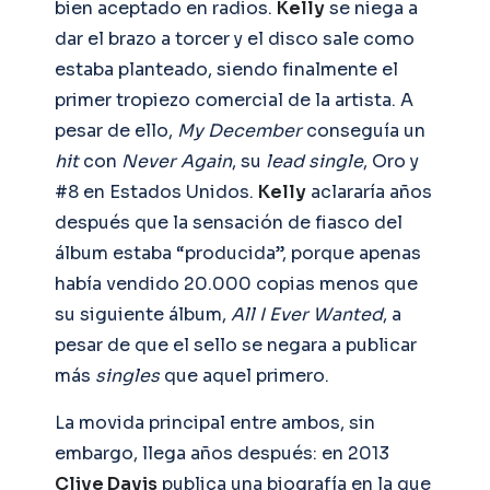
bien aceptado en radios.
Kelly
se niega a
dar el brazo a torcer y el disco sale como
estaba planteado, siendo finalmente el
primer tropiezo comercial de la artista. A
pesar de ello,
My December
conseguía un
hit
con
Never Again
, su
lead single
, Oro y
#8 en Estados Unidos.
Kelly
aclararía años
después que la sensación de fiasco del
álbum estaba “producida”, porque apenas
había vendido 20.000 copias menos que
su siguiente álbum,
All I Ever Wanted
, a
pesar de que el sello se negara a publicar
más
singles
que aquel primero.
La movida principal entre ambos, sin
embargo, llega años después: en 2013
Clive Davis
publica una biografía en la que