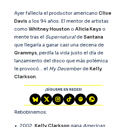
Ayer fallecía el productor americano
Clive
Davis
a los 94 años. El mentor de artistas
como
Whitney Houston
o
Alicia Keys
o
mente tras el
Supernatural
de
Santana
que llegaría a ganar casi una decena de
Grammys
, perdía la vida justo el día de
lanzamiento del disco que más polémica
le provocó… el
My December
de
Kelly
Clarkson
.
¡SÍGUEME EN REDES!
Rebobinemos:
2002,
Kelly Clarkson
gana
American