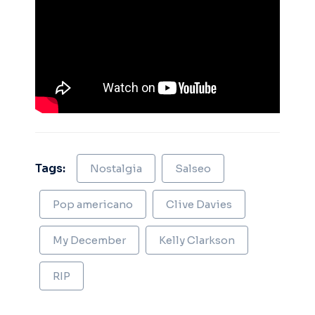
Tags:
Nostalgia
Salseo
Pop americano
Clive Davies
My December
Kelly Clarkson
RIP