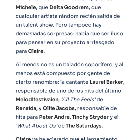
Michele,
que
Delta Goodrem,
que
cualquier artista rándom recién salida de
un talent show. Pero tampoco hay
demasiadas sorpresas: había que ser iluso
para pensar en su proyecto arriesgado
para
Claire.
Al menos no es un baladón soporífero, y al
menos está compuesto por gente de
cierto renombre: la cantante
Laurel Barker
,
responsable de uno de los hits del último
Melodifestivalen,
‘All The Feels’
de
Renaida,
y
Ollie Jacobs,
responsable de
hits para
Peter Andre, Tinchy Stryder
y el
‘What About Us’
de
The Saturdays.
Claire
ya ha aclarado que el lanzamiento