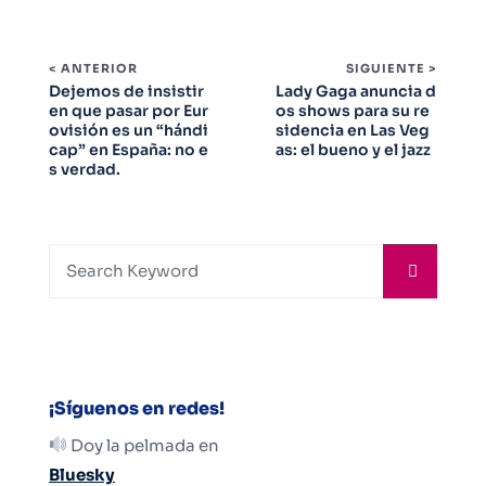
< ANTERIOR
SIGUIENTE >
Dejemos de insistir
Lady Gaga anuncia d
en que pasar por Eur
os shows para su re
ovisión es un “hándi
sidencia en Las Veg
cap” en España: no e
as: el bueno y el jazz
s verdad.
¡Síguenos en redes!
Doy la pelmada en
Bluesky