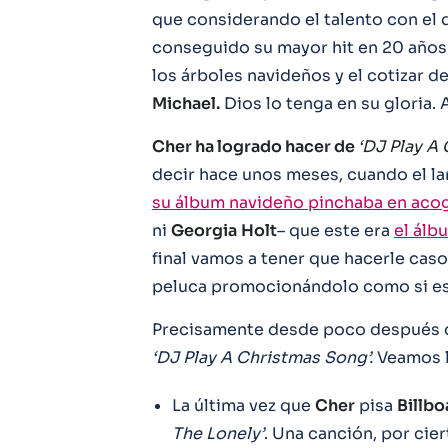
que considerando el talento con el 
conseguido su mayor hit en 20 años
los árboles navideños y el cotizar 
Michael.
Dios lo tenga en su gloria. 
Cher ha logrado hacer de
‘DJ Play A
decir hace unos meses, cuando el l
su álbum navideño pinchaba en aco
ni
Georgia
Holt
– que este era
el álb
final vamos a tener que hacerle cas
peluca promocionándolo como si es
Precisamente desde poco después d
‘DJ Play A Christmas Song’.
Veamos l
La última vez que
Cher
pisa
Billbo
The Lonely’
. Una canción, por cier