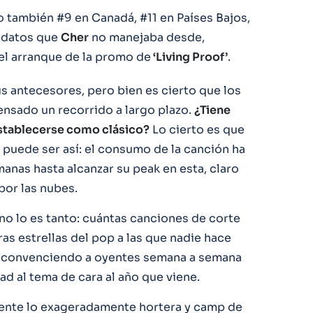
o también #9 en Canadá, #11 en Países Bajos,
, datos que
Cher
no manejaba desde,
el arranque de la promo de
‘Living Proof’
.
us antecesores, pero bien es cierto que los
nsado un recorrido a largo plazo.
¿Tiene
establecerse como clásico?
Lo cierto es que
 puede ser así: el consumo de la canción ha
anas hasta alcanzar su peak en esta, claro
or las nubes.
no lo es tanto: cuántas canciones de corte
ras estrellas del pop a las que nadie hace
 convenciendo a oyentes semana a semana
ad al tema de cara al año que viene.
amente lo exageradamente hortera y camp de