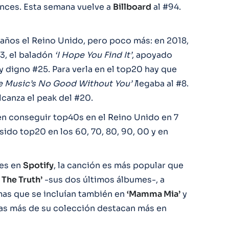
nces. Esta semana vuelve a
Billboard
al #94.
años el Reino Unido, pero poco más: en 2018,
13, el baladón
‘I Hope You Find It’
, apoyado
 digno #25. Para verla en el top20 hay que
e Music’s No Good Without You’ l
legaba al #8.
lcanza el peak del #20.
 en conseguir top40s en el Reino Unido en 7
sido top20 en los 60, 70, 80, 90, 00 y en
nes en
Spotify
, la canción es más popular que
 The Truth’
-sus dos últimos álbumes-, a
mas que se incluían también en
‘Mamma Mia’
y
as más de su colección destacan más en