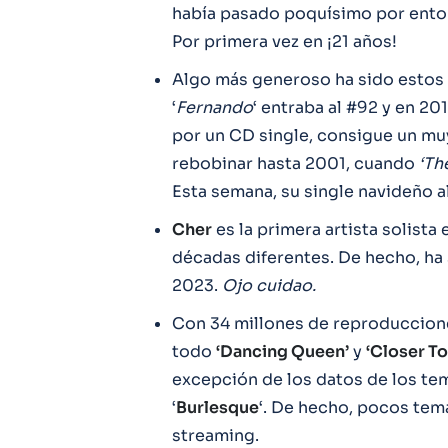
había pasado poquísimo por ento
Por primera vez en ¡21 años!
Algo más generoso ha sido estos 
‘
Fernando
‘ entraba al #92 y en 20
por un CD single, consigue un muy
rebobinar hasta 2001, cuando
‘Th
Esta semana, su single navideño a
Cher
es la primera artista solista
décadas diferentes. De hecho, ha 
2023.
Ojo cuidao.
Con 34 millones de reproduccio
todo
‘Dancing Queen’
y
‘Closer To
excepción de los datos de los te
‘
Burlesque
‘. De hecho, pocos tem
streaming.