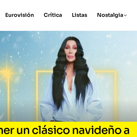
Eurovisión
Crítica
Listas
Nostalgia
er un clásico navideño a