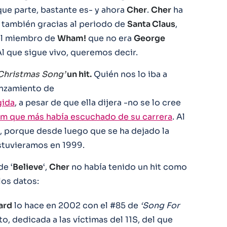
que parte, bastante es- y ahora
Cher
.
Cher
ha
 también gracias al periodo de
Santa Claus
,
del miembro de
Wham!
que no era
George
Al que sigue vivo, queremos decir.
 Christmas Song’
un hit.
Quién nos lo iba a
anzamiento de
gida
, a pesar de que ella dijera -no se lo cree
um que más había escuchado de su carrera
. Al
o, porque desde luego que se ha dejado la
tuvieramos en 1999.
e ‘
Believe
‘,
Cher
no había tenido un hit como
os datos:
ard
lo hace en 2002 con el #85 de
‘Song For
to, dedicada a las víctimas del 11S, del que