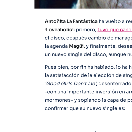
Antoñita La Fantástica
ha vuelto a re
‘Loveaholic’:
primero,
tuvo que cance
el disco, después cambio de manag
la agenda
Magüi,
y finalmente, deses
un nuevo single del disco, aunque n
Pues bien, por fin ha hablado, lo ha 
la satisfacción de la elección de sin
‘Good Girls Don’t Lie’
, desenterrado 
-con una importante inversión en ar
mormones- y soplando la capa de po
confirmar que su nuevo single es: