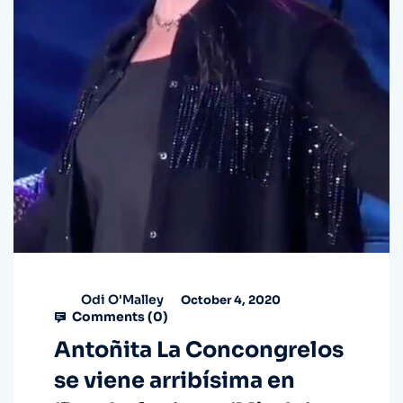
Odi O'Malley
October 4, 2020
Comments (
0
)
Antoñita La Concongrelos
se viene arribísima en