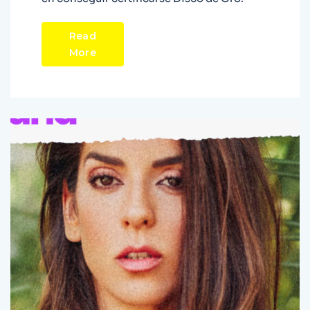
Read
More