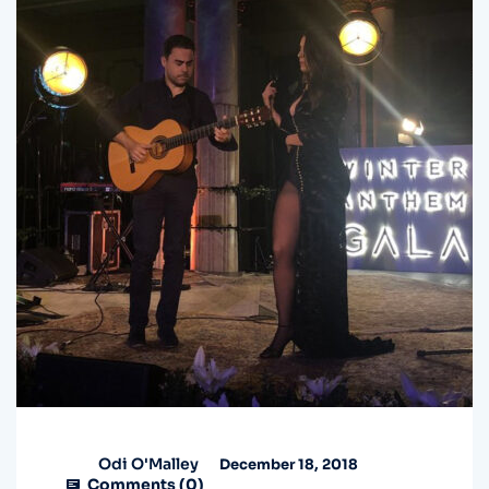
Odi O'Malley
December 18, 2018
Comments (
0
)