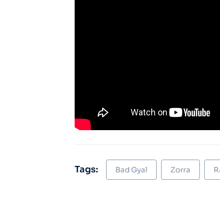
Tags:
Bad Gyal
Zorra
R