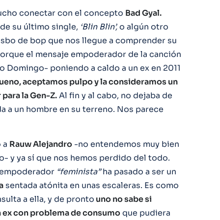
mucho conectar con el concepto
Bad Gyal.
e su último single,
‘Blin Blin’,
o algún otro
isbo de bop que nos llegue a comprender su
porque el mensaje empoderador de la canción
nto Domingo- poniendo a caldo a un ex en 2011
ueno, aceptamos pulpo y la consideramos un
ara la Gen-Z.
Al fin y al cabo, no dejaba de
da a un hombre en su terreno. Nos parece
o a
Rauw Alejandro
-no entendemos muy bien
do- y ya sí que nos hemos perdido del todo.
e empoderador
“feminista”
ha pasado a ser un
a
sentada atónita en unas escaleras. Es como
insulta a ella, y de pronto
uno no sabe si
gún ex con problema de consumo
que pudiera