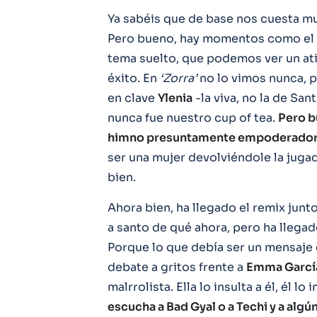
Ya sabéis que de base nos cuesta 
Pero bueno, hay momentos como el d
tema suelto, que podemos ver un at
éxito. En
‘Zorra’
no lo vimos nunca, 
en clave
Ylenia
-la viva, no la de Sa
nunca fue nuestro cup of tea.
Pero b
himno presuntamente empoderador p
ser una mujer devolviéndole la juga
bien.
Ahora bien, ha llegado el remix junt
a santo de qué ahora, pero ha llega
Porque lo que debía ser un mensaj
debate a gritos frente a
Emma Garcí
malrrolista. Ella lo insulta a él, él lo 
escucha a Bad Gyal o a Techi y a al