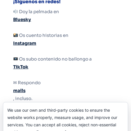
¡Síguenos en redes!
Doy la pelmada en
Bluesky
Os cuento historias en
Instagram
Os subo contenido no bailongo a
TikTok
✉ Respondo
mails
, incluso.
We use our own and third-party cookies to ensure the
Y si una persona no puede tener teléfono, que
website works properly, measure usage, and improve our
le quiten el teléfono.
services. You can accept all cookies, reject non-essential