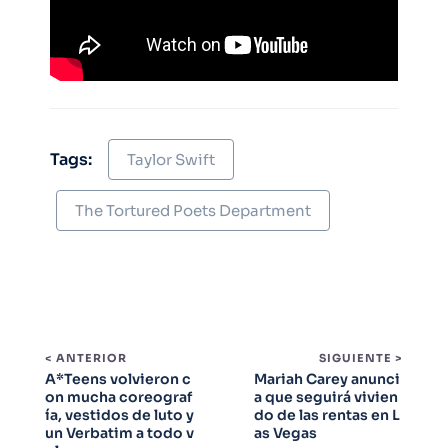
Tags:
Taylor Swift
The Tortured Poets Department
< ANTERIOR
SIGUIENTE >
A*Teens volvieron c
Mariah Carey anunci
on mucha coreograf
a que seguirá vivien
ía, vestidos de luto y
do de las rentas en L
un Verbatim a todo v
as Vegas