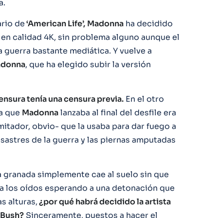
a.
ario de
‘American Life’,
Madonna
ha decidido
 en calidad 4K, sin problema alguno aunque el
 guerra bastante mediática. Y vuelve a
donna
, que ha elegido subir la versión
ensura tenía una censura previa.
En el otro
da que
Madonna
lanzaba al final del desfile era
mitador, obvio- que la usaba para dar fuego a
sastres de la guerra y las piernas amputadas
a granada simplemente cae al suelo sin que
apa los oídos esperando a una detonación que
s alturas,
¿por qué habrá decidido la artista
e Bush?
Sinceramente, puestos a hacer el