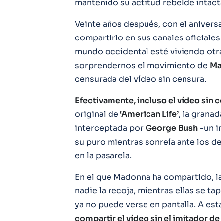
mantenido su actitud rebelde intact
Veinte años después, con el anivers
compartirlo en sus canales oficiales
mundo occidental esté viviendo otra
sorprendernos el movimiento de
Ma
censurada del vídeo sin censura.
Efectivamente, incluso el vídeo sin c
original de
‘American Life’
, la grana
interceptada por
George
Bush
-un i
su puro mientras sonreía ante los de
en la pasarela.
En el que Madonna ha compartido, l
nadie la recoja, mientras ellas se t
ya no puede verse en pantalla. A esta
compartir el vídeo sin el imitador d