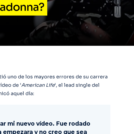
Madonna?
ó uno de los mayores errores de su carrera
ídeo de ‘
American
Life
‘, el lead single del
icó aquel día:
car mi nuevo vídeo. Fue rodado
ra empezara y no creo que sea