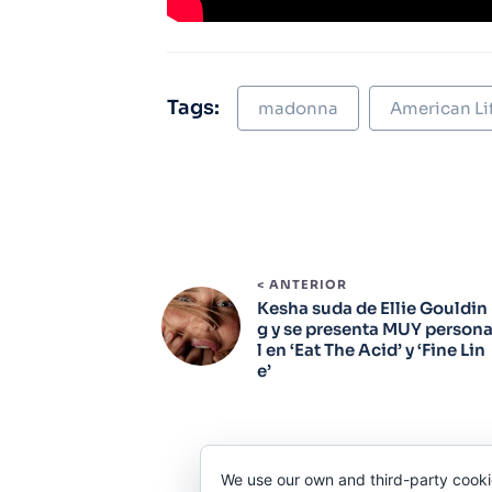
Tags:
madonna
American Li
< ANTERIOR
Kesha suda de Ellie Gouldin
g y se presenta MUY person
l en ‘Eat The Acid’ y ‘Fine Lin
e’
We use our own and third-party cooki