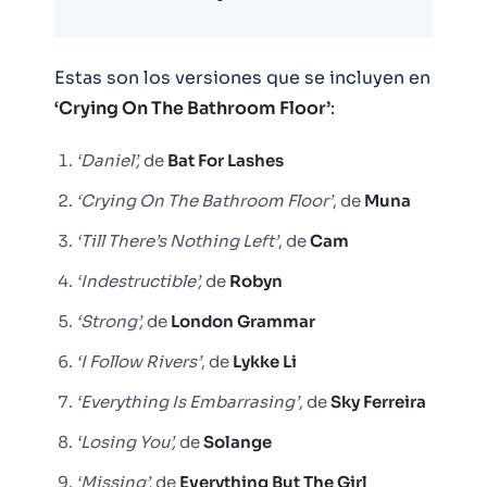
Estas son los versiones que se incluyen en
‘Crying On The Bathroom Floor’
:
‘Daniel’,
de
Bat For Lashes
‘Crying On The Bathroom Floor’
, de
Muna
‘Till There’s Nothing Left’
, de
Cam
‘Indestructible’,
de
Robyn
‘Strong’,
de
London Grammar
‘I Follow Rivers’
, de
Lykke Li
‘Everything Is Embarrasing’
, de
Sky Ferreira
‘Losing You’,
de
Solange
‘Missing’,
de
Everything But The Girl