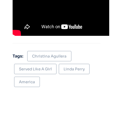
Tags:
Christina Aguilera
Served Like A Girl
Linda Perry
America