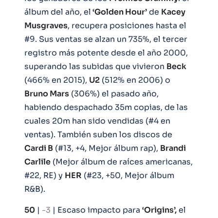
álbum del año, el
‘Golden Hour’
de
Kacey
Musgraves
, recupera posiciones hasta el
#9. Sus ventas se alzan un 735%, el tercer
registro más potente desde el año 2000,
superando las subidas que vivieron
Beck
(466% en 2015),
U2
(512% en 2006) o
Bruno Mars
(306%) el pasado año,
habiendo despachado 35m copias, de las
cuales 20m han sido vendidas (#4 en
ventas). También suben los discos de
Cardi B
(#13, +4, Mejor álbum rap),
Brandi
Carlile
(Mejor álbum de raíces americanas,
#22, RE) y
HER
(#23, +50, Mejor álbum
R&B).
50
|
-3
| Escaso impacto para
‘Origins’,
el