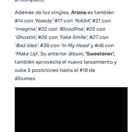
Además de los singles,
Ariana
es también
#14 con
‘Needy’,
#17 con
‘NASA’,
#21 con
‘Imagine’,
#22 con
‘Bloodline’,
#25 con
‘Ghostin’,
#26 con
‘Fake Smile’
, #27 con
‘Bad Idea’
, #38 con
‘In My Head’
y #48 con
‘Make Up
‘. Su anterior álbum,
‘Sweetener’,
también aprovecha el nuevo lanzamiento y
sube 5 posiciones hasta el #18 de
álbumes.