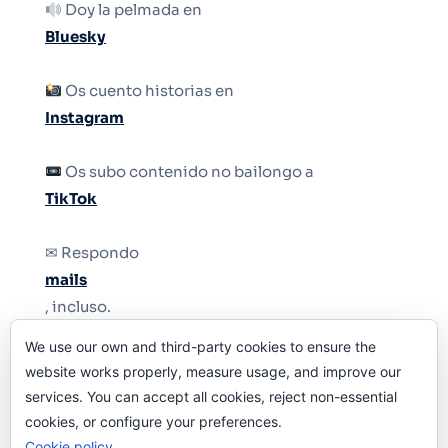
Doy la pelmada en
Bluesky
Os cuento historias en
Instagram
Os subo contenido no bailongo a
TikTok
✉ Respondo
mails
, incluso.
We use our own and third-party cookies to ensure the
Y si una persona no puede tener teléfono, que
website works properly, measure usage, and improve our
le quiten el teléfono.
services. You can accept all cookies, reject non-essential
cookies, or configure your preferences.
Cookie policy