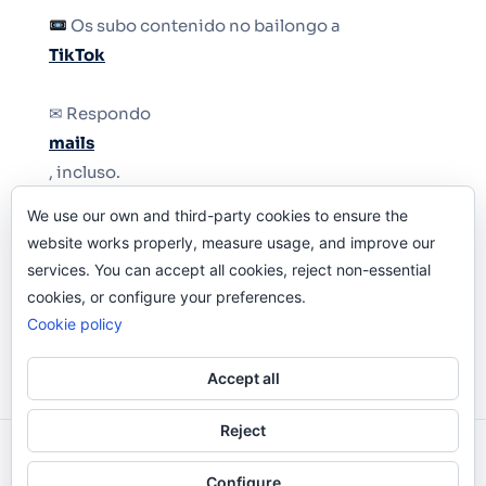
Os subo contenido no bailongo a
TikTok
✉ Respondo
mails
, incluso.
We use our own and third-party cookies to ensure the
Y si una persona no puede tener teléfono, que
website works properly, measure usage, and improve our
le quiten el teléfono.
services. You can accept all cookies, reject non-essential
cookies, or configure your preferences.
Cookie policy
Accept all
Reject
Odi O'Malley © 2016-2025. Todos Los Derechos
Configure