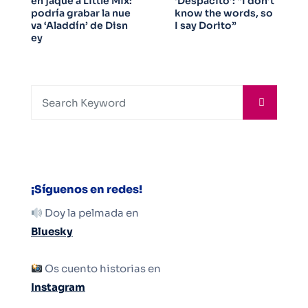
en jaque a Little Mix:
‘Despacito’: “I don’t
podría grabar la nue
know the words, so
va ‘Aladdín’ de Disn
I say Dorito”
ey
¡Síguenos en redes!
Doy la pelmada en
Bluesky
Os cuento historias en
Instagram