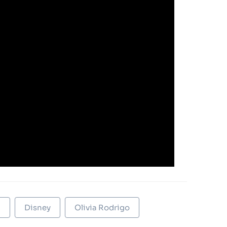
U
Disney
Olivia Rodrigo