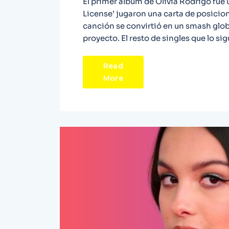
El primer álbum de Olivia Rodrigo fue 
License’ jugaron una carta de posicion
canción se convirtió en un smash globa
proyecto. El resto de singles que lo s
Read
More