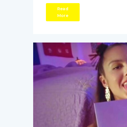
Read
More