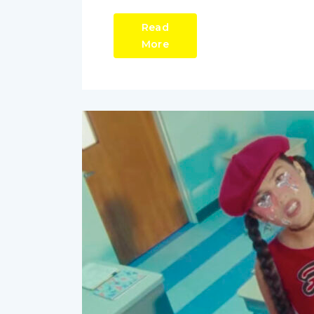
Read
More