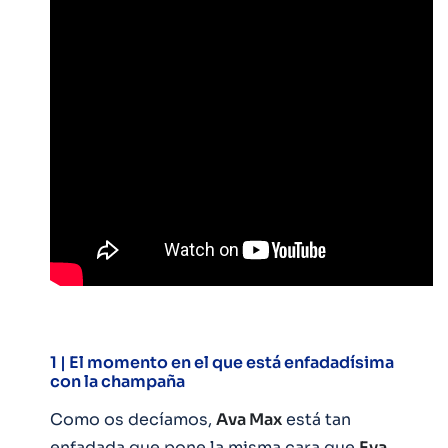
1 | El momento en el que está enfadadísima
con la champaña
Como os decíamos,
Ava Max
está tan
enfadada que pone la misma cara que
Eva,