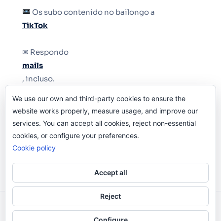
Os subo contenido no bailongo a
TikTok
✉ Respondo
mails
, incluso.
We use our own and third-party cookies to ensure the
Y si una persona no puede tener teléfono, que
website works properly, measure usage, and improve our
le quiten el teléfono.
services. You can accept all cookies, reject non-essential
cookies, or configure your preferences.
Cookie policy
Accept all
Reject
Odi O'Malley © 2016-2025. Todos Los Derechos
Configure