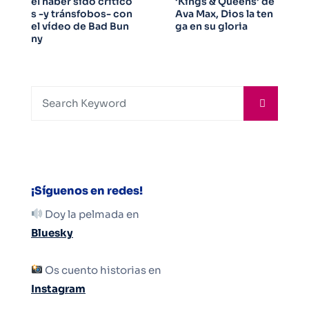
el haber sido crítico
‘Kings & Queens’ de
s -y tránsfobos- con
Ava Max, Dios la ten
el vídeo de Bad Bun
ga en su gloria
ny
¡Síguenos en redes!
Doy la pelmada en
Bluesky
Os cuento historias en
Instagram