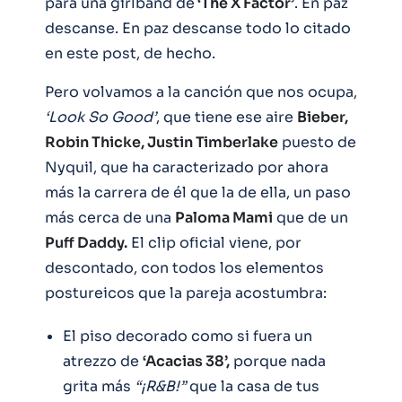
para una girlband de
‘The X Factor’
. En paz
descanse. En paz descanse todo lo citado
en este post, de hecho.
Pero volvamos a la canción que nos ocupa,
‘Look So Good’
, que tiene ese aire
Bieber,
Robin Thicke, Justin Timberlake
puesto de
Nyquil, que ha caracterizado por ahora
más la carrera de él que la de ella, un paso
más cerca de una
Paloma Mami
que de un
Puff Daddy.
El clip oficial viene, por
descontado, con todos los elementos
postureicos que la pareja acostumbra:
El piso decorado como si fuera un
atrezzo de
‘Acacias 38’,
porque nada
grita más
“¡R&B!”
que la casa de tus