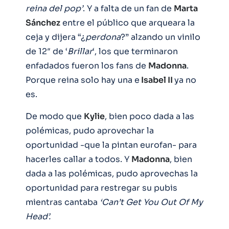
reina del pop’
. Y a falta de un fan de
Marta
Sánchez
entre el público que arqueara la
ceja y dijera “¿
perdona
?” alzando un vinilo
de 12″ de ‘
Brillar
‘, los que terminaron
enfadados fueron los fans de
Madonna
.
Porque reina solo hay una e
Isabel II
ya no
es.
De modo que
Kylie
, bien poco dada a las
polémicas, pudo aprovechar la
oportunidad -que la pintan eurofan- para
hacerles callar a todos. Y
Madonna
, bien
dada a las polémicas, pudo aprovechas la
oportunidad para restregar su pubis
mientras cantaba
‘Can’t Get You Out Of My
Head’.