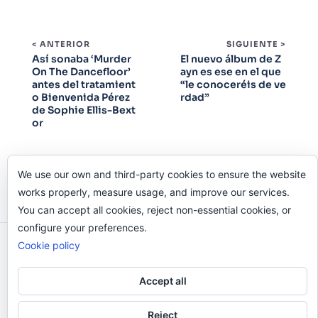
< ANTERIOR
SIGUIENTE >
Así sonaba ‘Murder
El nuevo álbum de Z
On The Dancefloor’
ayn es ese en el que
antes del tratamient
“le conoceréis de ve
o Bienvenida Pérez
rdad”
de Sophie Ellis-Bext
or
We use our own and third-party cookies to ensure the website
works properly, measure usage, and improve our services.
You can accept all cookies, reject non-essential cookies, or
configure your preferences.
Cookie policy
Odi O'Malley © 2016-2025. Todos Los Derechos
Reservados.
Accept all
Reject