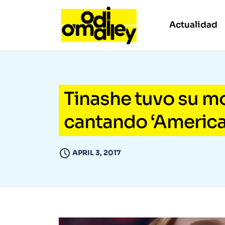
Actualidad
Tinashe tuvo su m
cantando ‘America 
APRIL 3, 2017