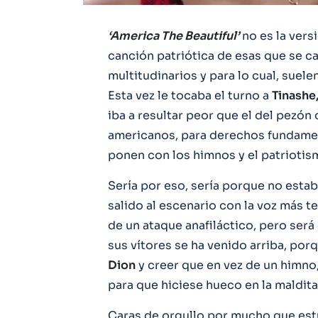
‘America The Beautiful’
no es la ver
canción patriótica de esas que se c
multitudinarios y para lo cual, suel
Esta vez le tocaba el turno a
Tinashe
iba a resultar peor que el del pezón 
americanos, para derechos fundament
ponen con los himnos y el patriotism
Sería por eso, sería porque no esta
salido al escenario con la voz más t
de un ataque anafiláctico, pero será
sus vítores se ha venido arriba, po
Dion
y creer que en vez de un himno
para que hiciese hueco en la maldita
Caras de orgullo por mucho que est