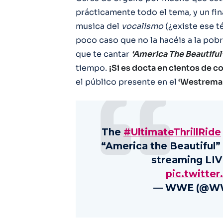
prácticamente todo el tema, y un fi
musica del
vocalismo
(¿existe ese t
poco caso que no la hacéis a la pobr
que te cantar
‘America The Beautiful
tiempo.
¡Si es docta en cientos de c
el público presente en el
‘Westreman
The
#UltimateThrillRide
“America the Beautiful”
streaming LI
pic.twitt
— WWE (@W