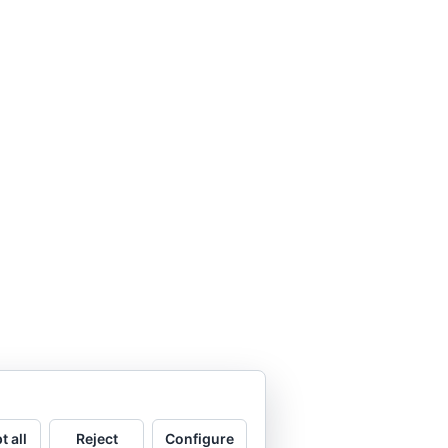
t all
Reject
Configure