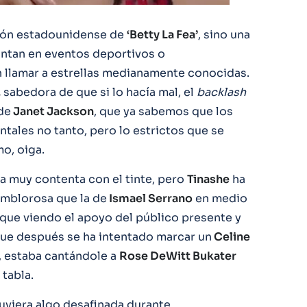
sión estadounidense de
‘Betty La Fea’
, sino una
antan en eventos deportivos o
en llamar a estrellas medianamente conocidas.
,
sabedora de que si lo hacía mal, el
backlash
de
Janet Jackson
, que ya sabemos que los
ales no tanto, pero lo estrictos que se
o, oiga.
ba muy contenta con el tinte, pero
Tinashe
ha
emblorosa que la de
Ismael Serrano
en medio
 que viendo el apoyo del público presente y
rque después se ha intentado marcar un
Celine
, estaba cantándole a
Rose DeWitt Bukater
 tabla.
uviera algo desafinada durante