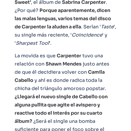
Sweet’
, el álbum de
Sabrina
Carpenter
.
¿Por qué?
Porque aparentemente, dicen
las malas lenguas, varios temas del disco
de Carpenter la aluden a ella
. Serían ‘
Taste
‘,
su single más reciente, ‘
Coincidence
‘ y
‘
Sharpest
Tool
‘.
La movida es que
Carpenter
tuvo una
relación con
Shawn
Mendes
justo antes
de que él decidiera volver con
Camila
Cabello
y ahí es donde radica toda la
chicha del triángulo amoroso popstar.
¿Llegará el nuevo single de Cabello con
alguna pullita que agite el avispero y
reactive todo el interés por su cuarto
álbum?
¿Será el single una bomba
suficiente para poner el foco sobre el