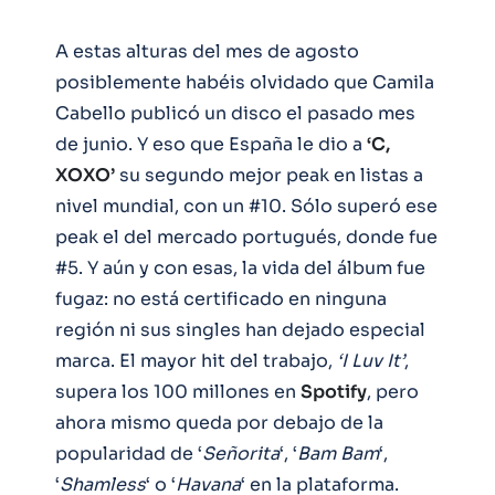
A estas alturas del mes de agosto
posiblemente habéis olvidado que Camila
Cabello publicó un disco el pasado mes
de junio. Y eso que España le dio a
‘C,
XOXO’
su segundo mejor peak en listas a
nivel mundial, con un #10. Sólo superó ese
peak el del mercado portugués, donde fue
#5. Y aún y con esas, la vida del álbum fue
fugaz: no está certificado en ninguna
región ni sus singles han dejado especial
marca. El mayor hit del trabajo,
‘I Luv It’
,
supera los 100 millones en
Spotify
, pero
ahora mismo queda por debajo de la
popularidad de ‘
Señorita
‘, ‘
Bam
Bam
‘,
‘
Shamless
‘ o ‘
Havana
‘ en la plataforma.