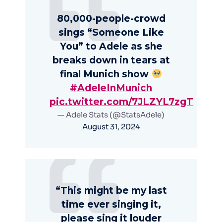
80,000-people-crowd
sings “Someone Like
You” to Adele as she
breaks down in tears at
final Munich show
#AdeleInMunich
pic.twitter.com/7JLZYL7zgT
— Adele Stats (@StatsAdele)
August 31, 2024
“This might be my last
time ever singing it,
please sing it louder