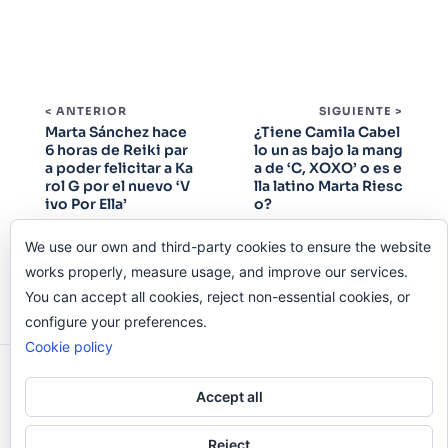
< ANTERIOR
SIGUIENTE >
Marta Sánchez hace
¿Tiene Camila Cabel
6 horas de Reiki par
lo un as bajo la mang
a poder felicitar a Ka
a de ‘C, XOXO’ o es e
rol G por el nuevo ‘V
lla latino Marta Riesc
ivo Por Ella’
o?
We use our own and third-party cookies to ensure the website
works properly, measure usage, and improve our services.
You can accept all cookies, reject non-essential cookies, or
configure your preferences.
Cookie policy
Odi O'Malley © 2016-2025. Todos Los Derechos
Accept all
Reservados.
Reject