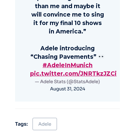
than me and maybe it
will convince me to sing
it for my final 10 shows
in America.”
Adele introducing
“Chasing Pavements”
#AdeleInMunich
pic.twitter.com/JNRTkzJZCi
— Adele Stats (@StatsAdele)
August 31, 2024
Tags:
Adele