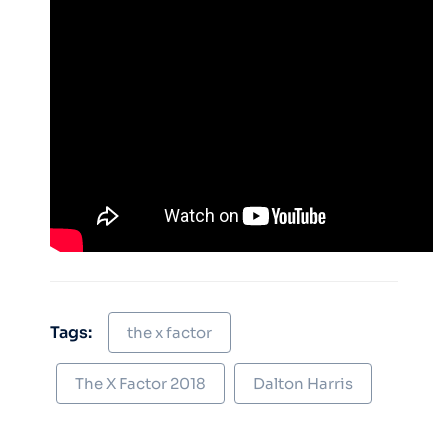
Tags:
the x factor
The X Factor 2018
Dalton Harris