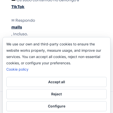
TikTok
✉ Respondo
mails
, incluso.
We use our own and third-party cookies to ensure the
Y si una persona no puede tener teléfono, que
website works properly, measure usage, and improve our
le quiten el teléfono.
services. You can accept all cookies, reject non-essential
cookies, or configure your preferences.
Cookie policy
Accept all
Reject
Odi O'Malley © 2016-2025. Todos Los Derechos
Configure
Reservados.