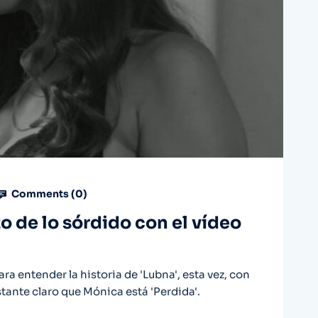
Comments (
0
)
zo de lo sórdido con el vídeo
a entender la historia de 'Lubna', esta vez, con
stante claro que Mónica está 'Perdida'.