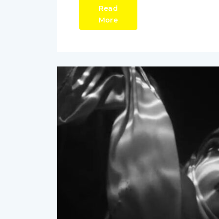
Read
More