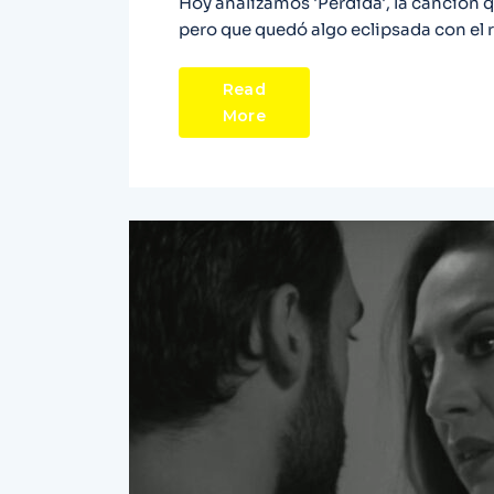
Hoy analizamos 'Perdida', la canción 
pero que quedó algo eclipsada con el r
Read
More