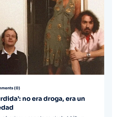
ments (
0
)
erdida’: no era droga, era un
iedad