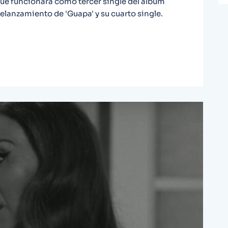
que funcionara como tercer single del álbum
elanzamiento de 'Guapa' y su cuarto single.