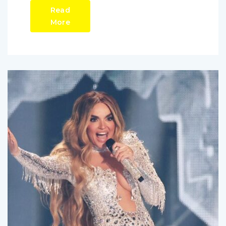
Read
More