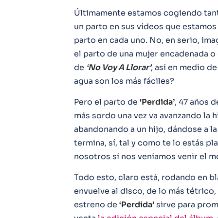
Últimamente estamos cogiendo tant
un parto en sus vídeos que estamos 
parto en cada uno. No, en serio, ima
el parto de una mujer encadenada o 
de
‘No Voy A Llorar’
, así en medio de
agua son los más fáciles?
Pero el parto de
‘Perdida’
, 47 años 
más sordo una vez va avanzando la hi
abandonando a un hijo, dándose a la
termina, sí, tal y como te lo estás p
nosotros sí nos veníamos venir el m
Todo esto, claro está, rodando en b
envuelve al disco, de lo más tétric
estreno de
‘Perdida’
sirve para prom