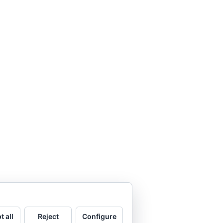
t all
Reject
Configure