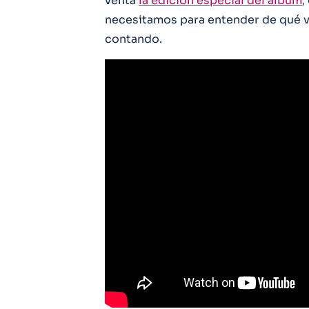
venta
la edición especial del álbum
,
necesitamos para entender de qué v
contando.