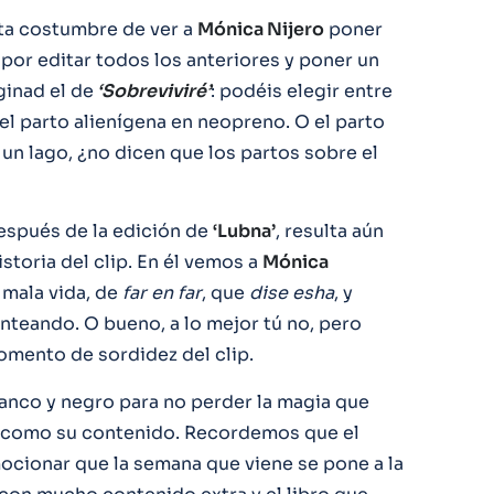
a costumbre de ver a
Mónica Nijero
poner
por editar todos los anteriores y poner un
ginad el de
‘Sobreviviré’
: podéis elegir entre
el parto alienígena en neopreno. O el parto
 un lago, ¿no dicen que los partos sobre el
después de la edición de
‘Lubna’
, resulta aún
storia del clip. En él vemos a
Mónica
 mala vida, de
far en far
, que
dise
esha
, y
lanteando. O bueno, a lo mejor tú no, pero
omento de sordidez del clip.
lanco y negro para no perder la magia que
o, como su contenido. Recordemos que el
ocionar que la semana que viene se pone a la