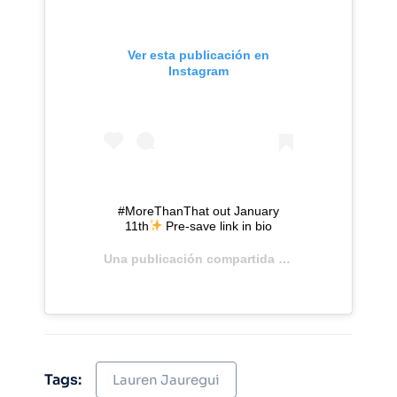
Ver esta publicación en
Instagram
#MoreThanThat out January
11th
Pre-save link in bio
Una publicación compartida de
laurenjauregui
(@
Tags:
Lauren Jauregui