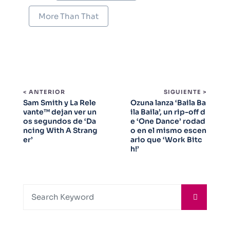
More Than That
< ANTERIOR
SIGUIENTE >
Sam Smith y La Rele
Ozuna lanza ‘Baila Ba
vante™ dejan ver un
ila Baila’, un rip-off d
os segundos de ‘Da
e ‘One Dance’ rodad
ncing With A Strang
o en el mismo escen
er’
ario que ‘Work Bitc
h!’