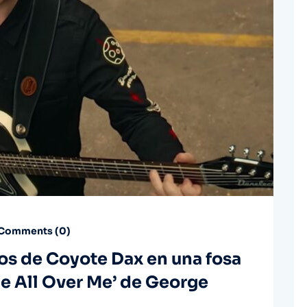
Comments (
0
)
eos de Coyote Dax en una fosa
ce All Over Me’ de George