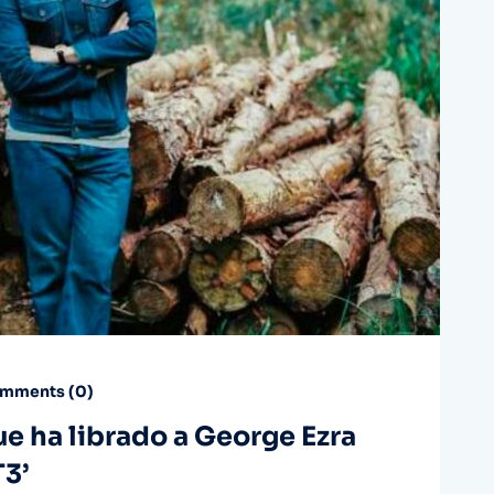
mments (
0
)
e ha librado a George Ezra
T3’