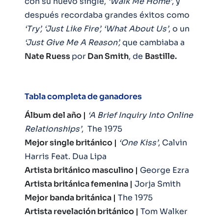
con su nuevo single,
‘Walk Me Home’
, y
después recordaba grandes éxitos como
‘Try’, ‘Just Like Fire’, ‘What About Us’
, o un
‘Just Give Me A Reason’,
que cambiaba a
Nate Ruess
por
Dan Smith
, de
Bastille.
Tabla completa de ganadores
Álbum del año |
‘A Brief Inquiry Into Online
Relationships’
, The 1975
Mejor single británico |
‘One Kiss’
, Calvin
Harris Feat. Dua Lipa
Artista británico masculino |
George Ezra
Artista británica femenina |
Jorja Smith
Mejor banda británica |
The 1975
Artista revelación británico |
Tom Walker