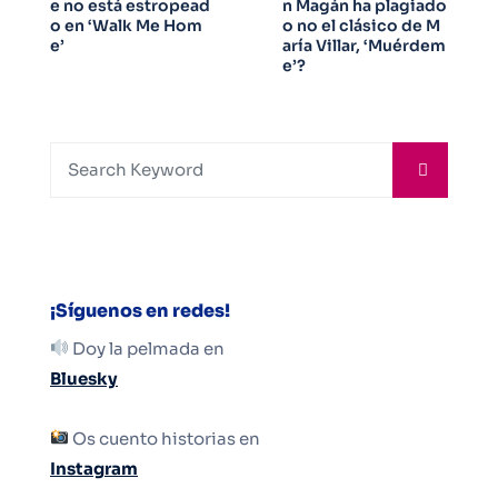
e no está estropead
n Magán ha plagiado
o en ‘Walk Me Hom
o no el clásico de M
e’
aría Villar, ‘Muérdem
e’?
¡Síguenos en redes!
Doy la pelmada en
Bluesky
Os cuento historias en
Instagram