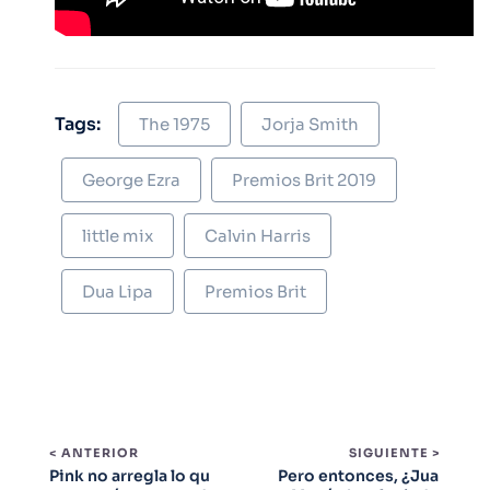
Tags:
The 1975
Jorja Smith
George Ezra
Premios Brit 2019
little mix
Calvin Harris
Dua Lipa
Premios Brit
< ANTERIOR
SIGUIENTE >
Pink no arregla lo qu
Pero entonces, ¿Jua