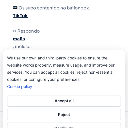
Os subo contenido no bailongo a
TikTok
✉ Respondo
mails
, incluso.
We use our own and third-party cookies to ensure the
Y si una persona no puede tener teléfono, que
website works properly, measure usage, and improve our
le quiten el teléfono.
services. You can accept all cookies, reject non-essential
cookies, or configure your preferences.
Cookie policy
Accept all
Reject
Odi O'Malley © 2016-2025. Todos Los Derechos