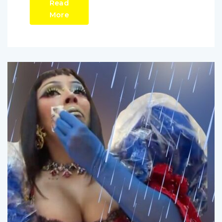
Read
More