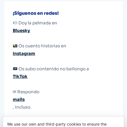
¡Síguenos en redes!
Doy la pelmada en
Bluesky
Os cuento historias en
Instagram
Os subo contenido no bailongo a
TikTok
✉ Respondo
mails
, incluso.
Y si una persona no puede tener teléfono, que
We use our own and third-party cookies to ensure the
le quiten el teléfono.