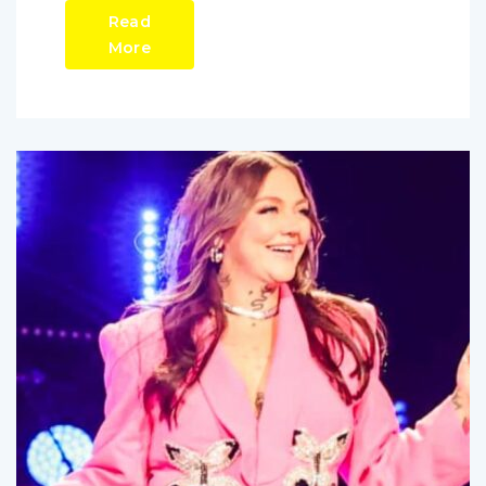
Read
More