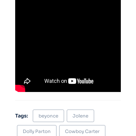
Tags:
beyonce
Jolene
Dolly Parton
Cowboy Carter