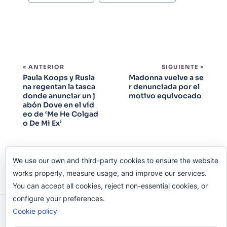
< ANTERIOR
SIGUIENTE >
Paula Koops y Rusla
Madonna vuelve a se
na regentan la tasca
r denunciada por el
donde anunciar un j
motivo equivocado
abón Dove en el víd
eo de ‘Me He Colgad
o De Mi Ex’
We use our own and third-party cookies to ensure the website
works properly, measure usage, and improve our services.
You can accept all cookies, reject non-essential cookies, or
configure your preferences.
Cookie policy
Odi O'Malley © 2016-2025. Todos Los Derechos
Reservados.