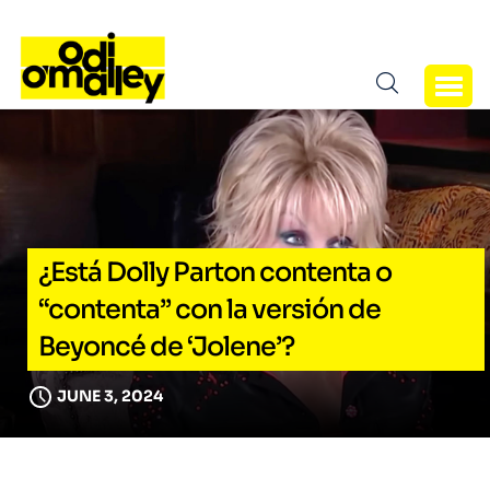
¿Está Dolly Parton contenta o
“contenta” con la versión de
Beyoncé de ‘Jolene’?
JUNE 3, 2024