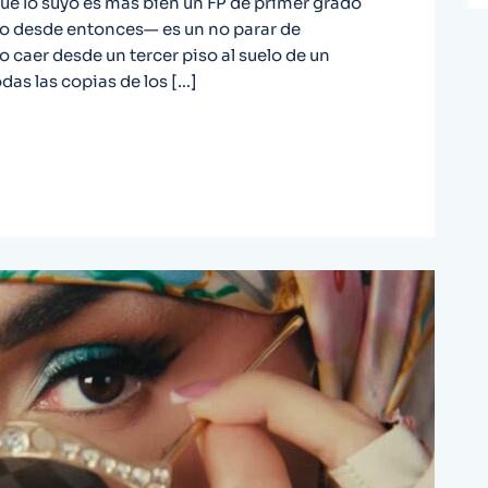
e lo suyo es más bien un FP de primer grado
lo desde entonces— es un no parar de
caer desde un tercer piso al suelo de un
das las copias de los […]