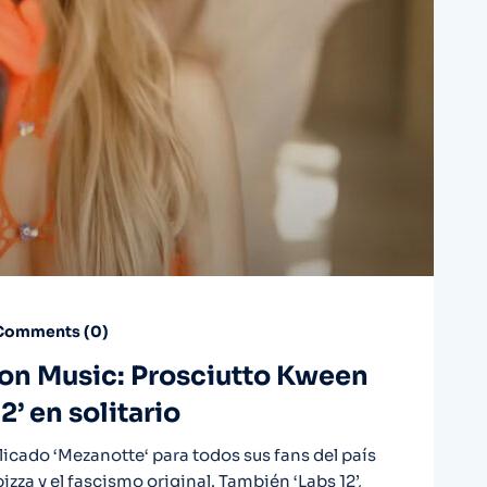
omments (
0
)
n Music: Prosciutto Kween
’ en solitario
licado ‘Mezanotte‘ para todos sus fans del país
izza y el fascismo original. También ‘Labs 12’,