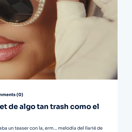
ments (
0
)
get de algo tan trash como el
a un teaser con la, erm… melodía del Ilarié de