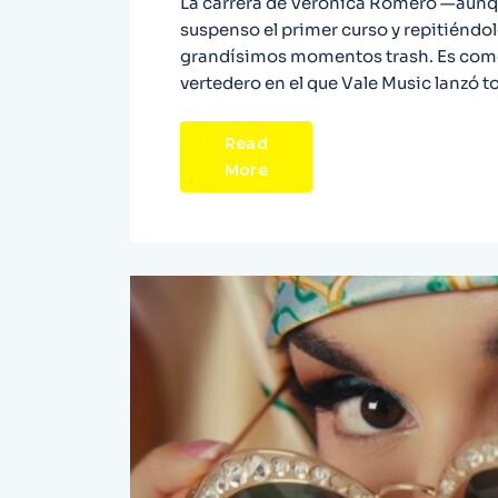
La carrera de Verónica Romero —aunqu
suspenso el primer curso y repitiéndo
grandísimos momentos trash. Es como 
vertedero en el que Vale Music lanzó to
Read
More