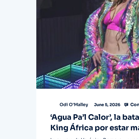
Com
Odi O'Malley
June 5, 2026
‘Agua Pa’l Calor’, la ba
King África por estar 