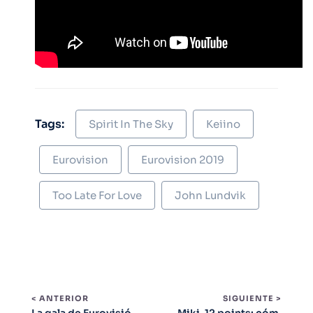
Tags:
Spirit In The Sky
Keiino
Eurovision
Eurovision 2019
Too Late For Love
John Lundvik
< ANTERIOR
SIGUIENTE >
La gala de Eurovisió
Miki, 12 points: cóm