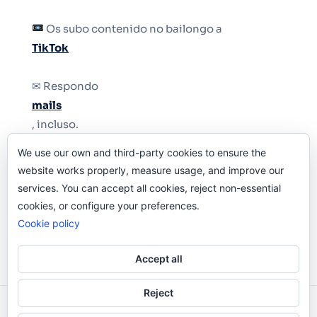
Os subo contenido no bailongo a
TikTok
✉ Respondo
mails
, incluso.
We use our own and third-party cookies to ensure the
Y si una persona no puede tener teléfono, que
website works properly, measure usage, and improve our
le quiten el teléfono.
services. You can accept all cookies, reject non-essential
cookies, or configure your preferences.
Cookie policy
Accept all
Reject
Odi O'Malley © 2016-2025. Todos Los Derechos