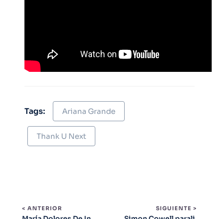
Tags:
Ariana Grande
Thank U Next
< ANTERIOR
SIGUIENTE >
María Dolores De In
Simon Cowell parali