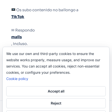
Os subo contenido no bailongo a
TikTok
✉ Respondo
mails
, incluso.
We use our own and third-party cookies to ensure the
Y si una persona no puede tener teléfono, que
website works properly, measure usage, and improve our
le quiten el teléfono.
services. You can accept all cookies, reject non-essential
cookies, or configure your preferences.
Cookie policy
Accept all
Reject
Odi O'Malley © 2016-2025. Todos Los Derechos