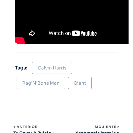
Tags:
Calvin Harris
Rag'N'Bone Man
Giant
< ANTERIOR
SIGUIENTE >
Tu Cover A Juicio |
Xenomania lanza la g