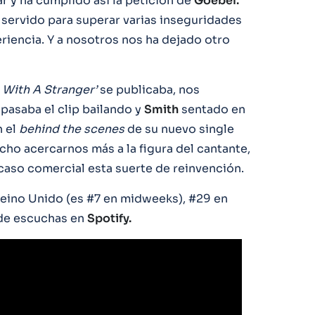
var y ha cumplido así la petición de
Goebel.
a servido para superar varias inseguridades
eriencia. Y a nosotros nos ha dejado otro
 With A Stranger’
se publicaba, nos
pasaba el clip bailando y
Smith
sentado en
n el
behind the scenes
de su nuevo single
cho acercarnos más a la figura del cantante,
aso comercial esta suerte de reinvención.
 Reino Unido (es #7 en midweeks), #29 en
 de escuchas en
Spotify.