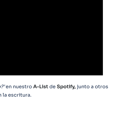
p?’
en nuestro
A-List
de
Spotify,
junto a otros
la escritura.