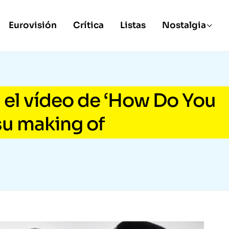
Eurovisión
Crítica
Listas
Nostalgia
 el vídeo de ‘How Do You
su making of